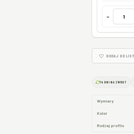
−
ilość
Profil
okapowy
W60.
DODAJ DO LIS
14 DNI NA ZWROT
Wymiary
Kolor
Rodzaj profilu