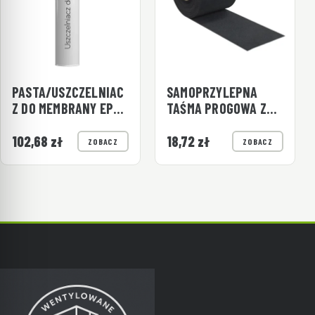
PASTA/USZCZELNIAC
SAMOPRZYLEPNA
Z DO MEMBRANY EPDM
TAŚMA PROGOWA Z
290 ML - 1 SZT.
EPDM
(KARTUSZ)
102,68
zł
18,72
zł
ZOBACZ
ZOBACZ