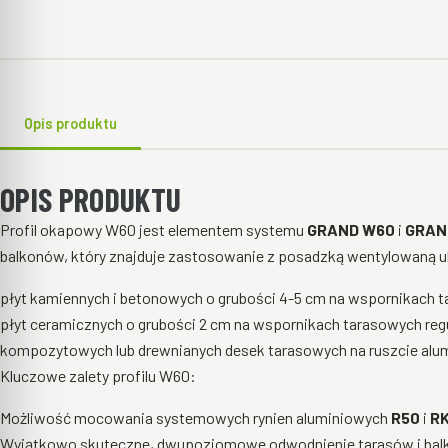
Opis produktu
OPIS PRODUKTU
Profil okapowy W60 jest elementem systemu
GRAND W60
i
GRAN
balkonów, który znajduje zastosowanie z posadzką wentylowaną u
płyt kamiennych i betonowych o grubości 4-5 cm na wspornikach 
płyt ceramicznych o grubości 2 cm na wspornikach tarasowych re
kompozytowych lub drewnianych desek tarasowych na ruszcie alu
Kluczowe zalety profilu W60:
Możliwość mocowania systemowych rynien aluminiowych
R50
i
R
Wyjątkowo skuteczne, dwupoziomowe odwodnienie tarasów i bal