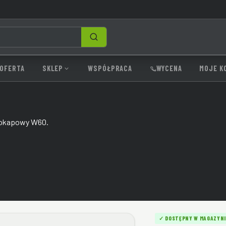
SZUKAJ
OFERTA
SKLEP
WSPÓŁPRACA
WYCENA
MOJE K
l okapowy W60.
✓ DOSTĘPNY W MAGAZYNI