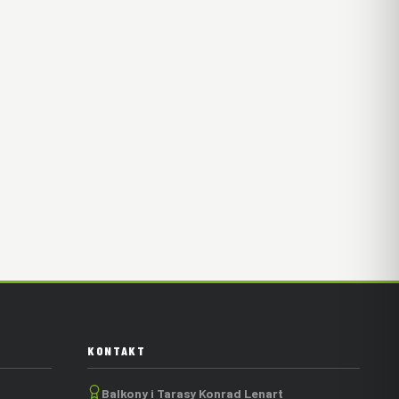
KONTAKT
Balkony i Tarasy Konrad Lenart