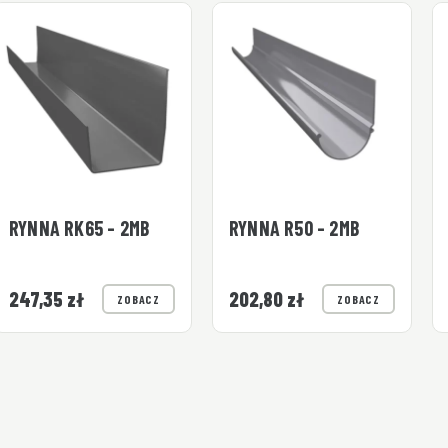
RYNNA RK65 - 2MB
RYNNA R50 - 2MB
247,35
zł
202,80
zł
ZOBACZ
ZOBACZ