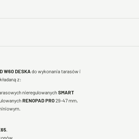
D W60 DESKA
do wykonania tarasów i
kładaną z:
tarasowych nieregulowanych
SMART
gulowanych
RENOPAD PRO
29-47 mm,
miniowym.
K65
.
konów.