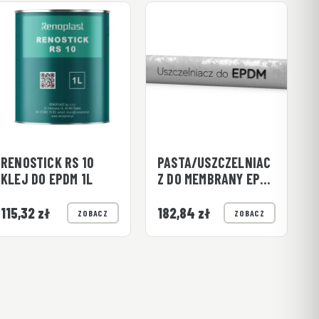
RENOSTICK RS 10
PASTA/USZCZELNIAC
KLEJ DO EPDM 1L
Z DO MEMBRANY EPDM
600 ML 1 SZT.
(KISZKA)
115,32
zł
182,84
zł
ZOBACZ
ZOBACZ