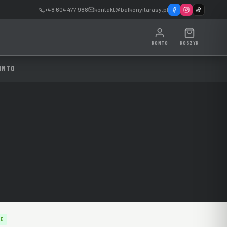
+48 604 477 988
kontakt@balkonyitarasy.pl
KONTO
KOSZYK
ONTO
E