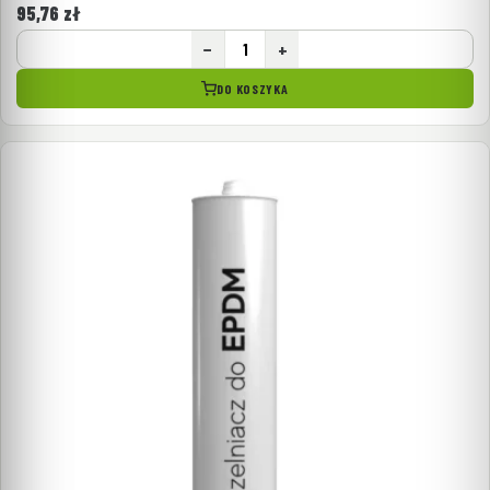
95,76
zł
−
+
DO KOSZYKA