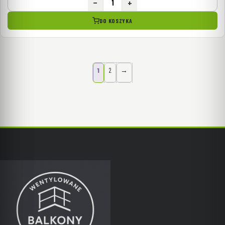
−
+
DO KOSZYKA
1
2
→