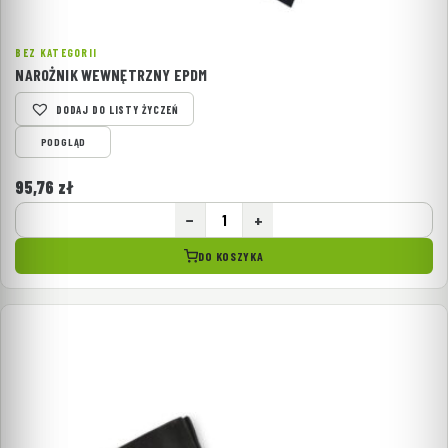
BEZ KATEGORII
NAROŻNIK WEWNĘTRZNY EPDM
DODAJ DO LISTY ŻYCZEŃ
PODGLĄD
95,76
zł
−
+
DO KOSZYKA