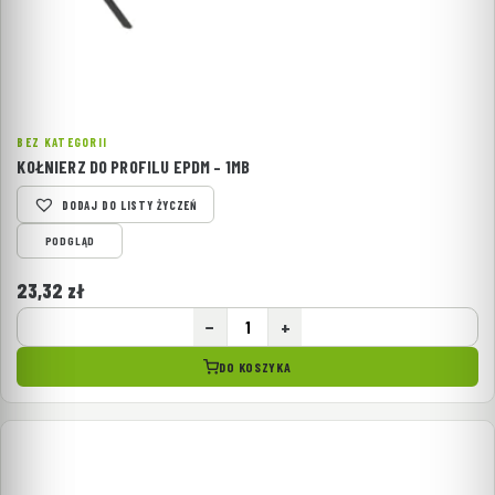
BEZ KATEGORII
KOŁNIERZ DO PROFILU EPDM – 1MB
DODAJ DO LISTY ŻYCZEŃ
PODGLĄD
23,32
zł
−
+
DO KOSZYKA