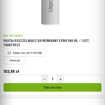
BEZ KATEGORII
PASTA/USZCZELNIACZ DO MEMBRANY EPDM 290 ML – 1 SZT.
(KARTUSZ)
DODAJ DO LISTY ŻYCZEŃ
PODGLĄD
102,68
zł
−
+
DO KOSZYKA