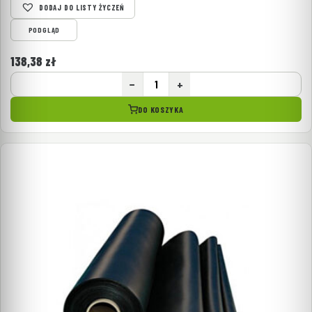
DODAJ DO LISTY ŻYCZEŃ
PODGLĄD
138,38
zł
−
+
DO KOSZYKA