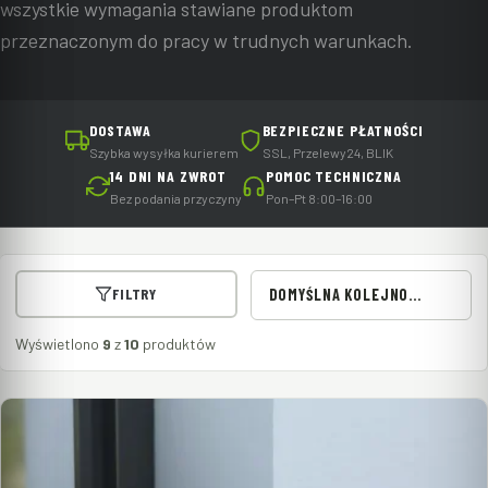
wszystkie wymagania stawiane produktom
przeznaczonym do pracy w trudnych warunkach.
DOSTAWA
BEZPIECZNE PŁATNOŚCI
Szybka wysyłka kurierem
SSL, Przelewy24, BLIK
14 DNI NA ZWROT
POMOC TECHNICZNA
Bez podania przyczyny
Pon–Pt 8:00–16:00
FILTRY
DOMYŚLNA KOLEJNOŚĆ
Wyświetlono
9
z
10
produktów