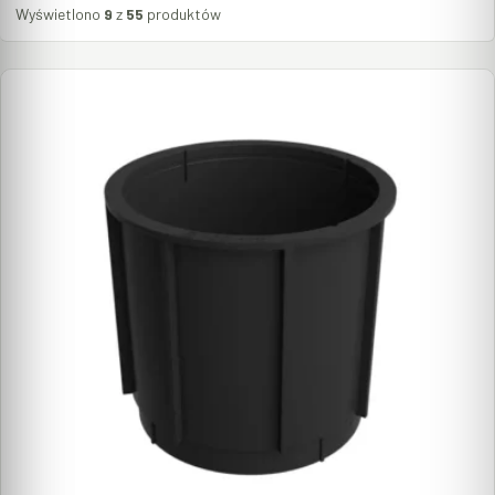
Wyświetlono
9
z
55
produktów