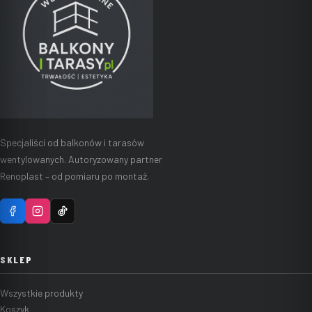
Specjaliści od balkonów i tarasów
wentylowanych. Autoryzowany partner
Renoplast – od pomiaru po montaż.
SKLEP
Wszystkie produkty
Koszyk