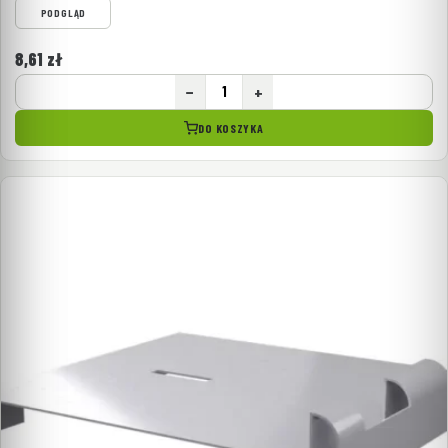
PODGLĄD
8,61
zł
−
+
DO KOSZYKA