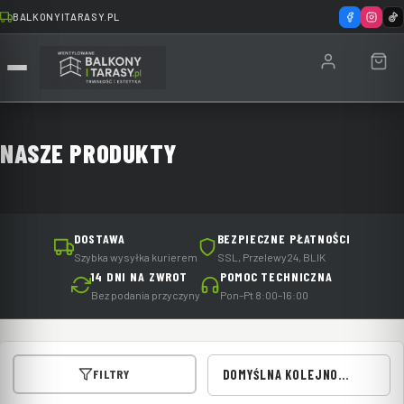
BALKONYITARASY.PL
NASZE PRODUKTY
DOSTAWA
BEZPIECZNE PŁATNOŚCI
Szybka wysyłka kurierem
SSL, Przelewy24, BLIK
14 DNI NA ZWROT
POMOC TECHNICZNA
Bez podania przyczyny
Pon–Pt 8:00–16:00
FILTRY
DOMYŚLNA KOLEJNOŚĆ