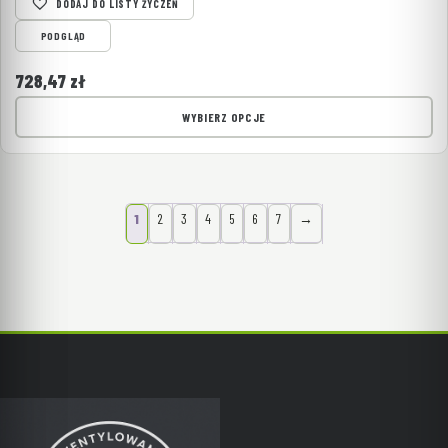
DODAJ DO LISTY ŻYCZEŃ
PODGLĄD
728,47
zł
WYBIERZ OPCJE
1
2
3
4
5
6
7
→