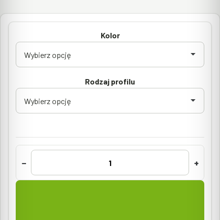
Kolor
Rodzaj profilu
−
+
ilość
Profil
okapowy
W60