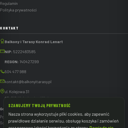
Regulamin
Polityka prywatności
KONTAKT
Balkony i Tarasy Konrad Lenart
NIP:
5222483585
REGON:
140427299
604 477 988
kontakt@balkonyitarasy.pl
ul. Kolejowa 31
05-816 Michałowice-Wieś
SZANUJEMY TWOJĄ PRYWATNOŚĆ
Godziny pracy:
Nasza strona wykorzystuje pliki cookies, aby zapewnić
Pon – Pt: 8:00 – 16:00
prawidłowe działanie serwisu, obsługę koszyka i zamówień
Sob – Nd: zamknięte
oraz poprawę jakości korzystania ze strony.
Dowiedz się