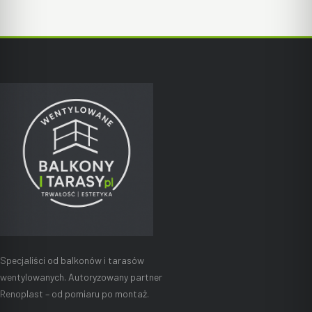
Specjaliści od balkonów i tarasów
wentylowanych. Autoryzowany partner
Renoplast – od pomiaru po montaż.