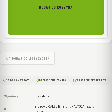
DODAJ DO KOSZYKA
DODAJ DO LISTY ŻYCZEŃ
14 DNI NA ZWROT
BEZPIECZNE ZAKUPY
WSPARCIE EKSPERTÓW
Wymiary
Brak danych
Brązowy RAL8019, Grafit RAL7024, Szary
Kolor
RAL7037