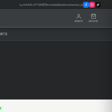
+48 604 477 988
kontakt@balkonyitarasy.pl
KONTO
KOSZYK
ONTO
E