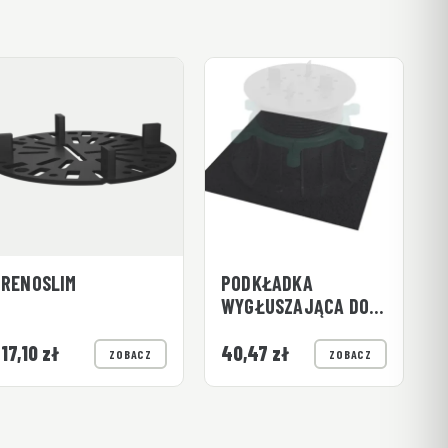
RENOSLIM
PODKŁADKA
WYGŁUSZAJĄCA DO
WSPORNIKÓW
RENOPAD PRO 10 SZT
17,10
zł
40,47
zł
ZOBACZ
ZOBACZ