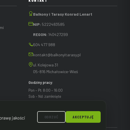
KONTAKT
Balkony i Tarasy Konrad Lenart
NIP:
5222483585
mi
REGON:
140427299
604 477 988
kontakt@balkonyitarasy.pl
ul. Kolejowa 31
05-816 Michałowice-Wieś
Godziny pracy:
Pon – Pt: 8:00 – 16:00
Sob – Nd: zamknięte
ODRZUĆ
AKCEPTUJĘ
prawę jakości