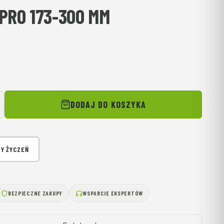
PRO 173-300 MM
DODAJ DO KOSZYKA
TY ŻYCZEŃ
BEZPIECZNE ZAKUPY
WSPARCIE EKSPERTÓW