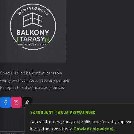
Specjaliści od balkonów i tarasów
wentylowanych. Autoryzowany partner
Renoplast – od pomiaru po montaż.
SZANUJEMY TWOJĄ PRYWATNOŚĆ
Nasza strona wykorzystuje pliki cookies, aby zapewn
korzystania ze strony.
Dowiedz się więcej
.