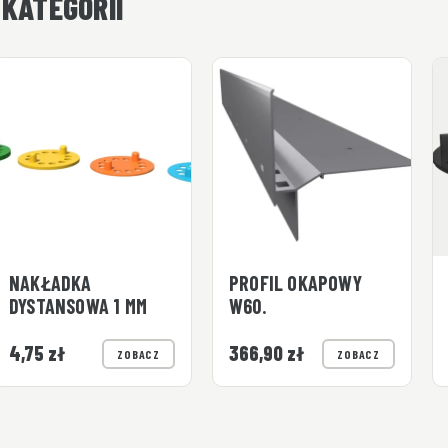
 KATEGORII
NAKŁADKA
PROFIL OKAPOWY
DYSTANSOWA 1 MM
W60.
4,75
zł
366,90
zł
ZOBACZ
ZOBACZ