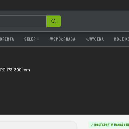
SZUKAJ
OFERTA
SKLEP
WSPÓŁPRACA
WYCENA
MOJE K
RO 173-300 mm
✓ DOSTĘPNY W MAGAZYNI